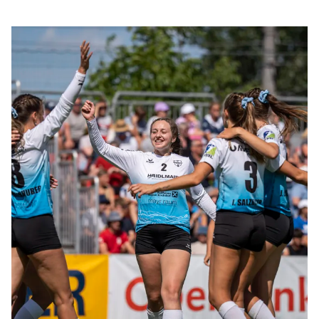
Titelverteidiger Union Haidlmair Schwingenschuh
Nussbach durch und feierte den ersten Feld-
Staatsmeistertitel der Vereinsgeschichte. Bei den
Männern ließ Hallen-Champion und Weltpokalsieger
Vöcklabruck dem TV Wohnplan Enns keine Chance
und gewann das Finale klar mit 4:0 (11:6, 11:8, 11:6,
11:9).