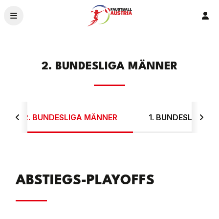
Ver
News
Ligen & Bewerbe
2. BUNDESLIGA MÄNNER
Organisation
Service
Ehrenamt – 2026
Crowdfunding
2. BUNDESLIGA MÄNNER
1. BUNDESLIGA F
Landesverbände
ABSTIEGS-PLAYOFFS