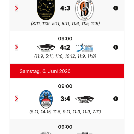
4
:
3
Spiel De
SPG Wolkersdorf/Neusiedl
Sportunion Greisinger 
(
8:11, 11:9, 5:11, 6:11, 11:6, 11:5, 11:9
)
09:00
4
:
2
Spiel De
Union Tigers Vöcklabruck 2
Union tgaplan St. Leonh
(
11:9, 5:11, 11:6, 10:12, 11:9, 11:8
)
Samstag, 6. Juni 2026
09:00
3
:
4
Spiel De
FBC LINZ AG Urfahr 2
Union Tigers Vöcklabruc
(
8:11, 14:15, 11:6, 9:11, 11:9, 11:9, 7:11
)
09:00