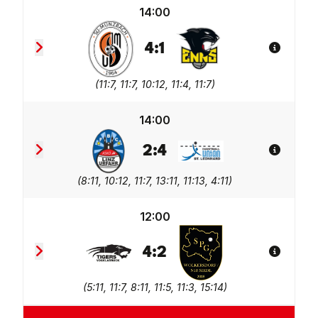
14:00
4
:
1
Spiel De
Sportunion Greisinger Münzbach
TV Wohnplan Enns 2
(
11:7, 11:7, 10:12, 11:4, 11:7
)
14:00
2
:
4
Spiel De
FBC LINZ AG Urfahr 2
Union tgaplan St. Leonh
(
8:11, 10:12, 11:7, 13:11, 11:13, 4:11
)
12:00
4
:
2
Spiel De
Union Tigers Vöcklabruck 2
SPG Wolkersdorf/Neusie
(
5:11, 11:7, 8:11, 11:5, 11:3, 15:14
)