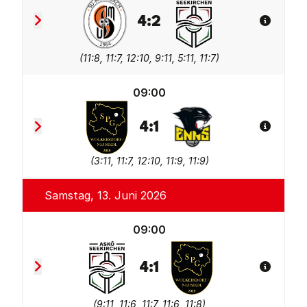
4
:
2
Spiel De
Sportunion Greisinger Münzbach
ASKÖ Seekirchen
(
11:8, 11:7, 12:10, 9:11, 5:11, 11:7
)
09:00
4
:
1
Spiel De
SPG Wolkersdorf/Neusiedl
TV Wohnplan Enns 2
(
3:11, 11:7, 12:10, 11:9, 11:9
)
Samstag, 13. Juni 2026
09:00
4
:
1
Spiel De
ASKÖ Seekirchen
SPG Wolkersdorf/Neusie
(
9:11, 11:6, 11:7, 11:6, 11:8
)