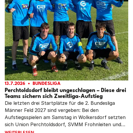
13.7.2026
BUNDESLIGA
Perchtoldsdorf bleibt ungeschlagen – Diese drei
Teams sichern sich Zweitliga-Aufstieg
Die letzten drei Startplätze für die 2. Bundesliga
Männer Feld 2027 sind vergeben: Bei den
Aufstiegsspielen am Samstag in Wolkersdorf setzten
sich Union Perchtoldsdorf, SVMM Frohnleiten und
DSG SU Hirschbach gegen Gastgeber SPG
PERCHTOLDSDORF BLEIBT UNGESCHLAGEN – DIESE DR