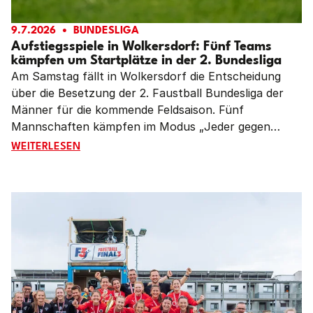
9.7.2026
BUNDESLIGA
Aufstiegsspiele in Wolkersdorf: Fünf Teams
kämpfen um Startplätze in der 2. Bundesliga
Am Samstag fällt in Wolkersdorf die Entscheidung
über die Besetzung der 2. Faustball Bundesliga der
Männer für die kommende Feldsaison. Fünf
Mannschaften kämpfen im Modus „Jeder gegen
Jeden“ um die drei verbliebenden Startplätze.
AUFSTIEGSSPIELE IN WOLKERSDORF: FÜNF TEAMS KÄ
WEITERLESEN