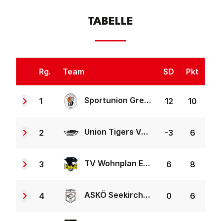
TABELLE
Rg.
Team
SD
Pkt
Sportunion Greisinger Münzbach
1
12
10
Union Tigers Vöcklabruck 2
2
-3
6
TV Wohnplan Enns 2
3
6
8
ASKÖ Seekirchen
4
0
6