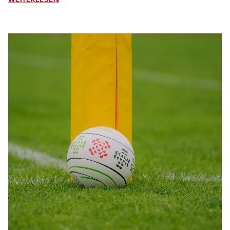
WEITERLESEN
Wolkersdorf/Neusiedl sowie SU Kufstein durch. Dabei
entwickelte sich trotz hochsommerlicher
Temperaturen ein spannender und durchwegs fairer
Wettbewerb.