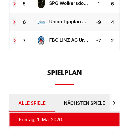
SPG Wolkersdorf/Neusiedl
5
1
6
Union tgaplan St. Leonhard
6
-9
4
FBC LINZ AG Urfahr 2
7
-7
2
SPIELPLAN
ALLE SPIELE
NÄCHSTEN SPIELE
AB
Freitag, 1. Mai 2026