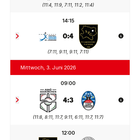
(
11:4, 11:9, 7:11, 11:2, 11:4
)
14:15
0
:
4
Spiel De
Union tgaplan St. Leonhard
SPG Wolkersdorf/Neusie
(
7:11, 9:11, 9:11, 7:11
)
Mittwoch, 3. Juni 2026
09:00
4
:
3
Spiel De
ASKÖ Seekirchen
FBC LINZ AG Urfahr 2
(
11:8, 8:11, 11:7, 9:11, 6:11, 11:7, 11:7
)
12:00