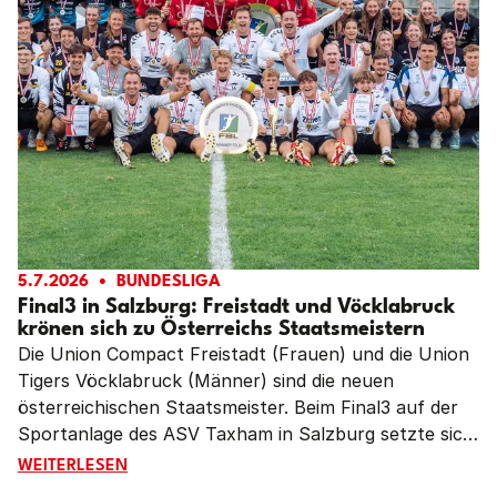
5.7.2026
BUNDESLIGA
Final3 in Salzburg: Freistadt und Vöcklabruck
krönen sich zu Österreichs Staatsmeistern
Die Union Compact Freistadt (Frauen) und die Union
Tigers Vöcklabruck (Männer) sind die neuen
österreichischen Staatsmeister. Beim Final3 auf der
Sportanlage des ASV Taxham in Salzburg setzte sich
Freistadt im Frauen-Endspiel nach verlorenem ersten
FINAL3 IN SALZBURG: FREISTADT UND VÖCKLABRUCK
WEITERLESEN
Satz mit 4:1 (4:11, 11:7, 11:6, 11:4, 11:5) gegen