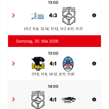
13:00
4
:
3
Spiel De
Union tgaplan St. Leonhard
ASKÖ Seekirchen
(
11:7, 11:8, 12:14, 11:13, 11:7, 9:11, 11:7
)
Samstag, 30. Mai 2026
13:00
4
:
1
Spiel De
TV Wohnplan Enns 2
FBC LINZ AG Urfahr 2
(
11:9, 11:9, 14:12, 9:11, 11:9
)
14:00
4
:
1
Spiel De
ASKÖ Seekirchen
Union Tigers Vöcklabruc