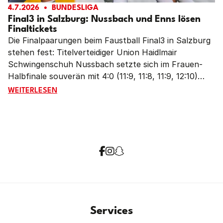
4.7.2026
BUNDESLIGA
Final3 in Salzburg: Nussbach und Enns lösen
Finaltickets
Die Finalpaarungen beim Faustball Final3 in Salzburg
stehen fest: Titelverteidiger Union Haidlmair
Schwingenschuh Nussbach setzte sich im Frauen-
Halbfinale souverän mit 4:0 (11:9, 11:8, 11:9, 12:10)
gegen den FBC LINZ AG Urfahr durch und trifft im
FINAL3 IN SALZBURG: NUSSBACH UND ENNS LÖSEN FI
WEITERLESEN
Endspiel auf Grunddurchgangssieger Union Compact
Freistadt. Bei den Männern sicherte sich der TV
Wohnplan Enns in einem hochklassigen Halbfinalkrimi
mit einem 4:2 (11:9, 5:11, 11:9, 5:11, 11:6, 13:11)-Erfolg
gegen Titelverteidiger FBC LINZ AG Urfahr das
Finalticket. Dort wartet am Sonntag Weltpokalsieger
und Grunddurchgangssieger Union Tigers
Vöcklabruck.
Services