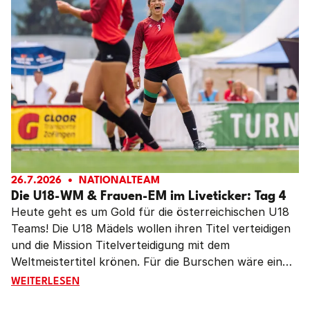
im Gepäck nach Hause.
26.7.2026
NATIONALTEAM
Die U18-WM & Frauen-EM im Liveticker: Tag 4
Heute geht es um Gold für die österreichischen U18
Teams! Die U18 Mädels wollen ihren Titel verteidigen
und die Mission Titelverteidigung mit dem
Weltmeistertitel krönen. Für die Burschen wäre ein
Sieg im Finale historisch. Diesen Titel konnte
DIE U18-WM & FRAUEN-EM IM LIVETICKER: TAG 4
LESE
WEITERLESEN
Österreich bisher noch nie gewinnen.