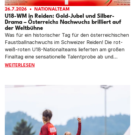
26.7.2026
NATIONALTEAM
U18-WM in Reiden: Gold-Jubel und Silber-
Drama – Österreichs Nachwuchs brilliert auf
der Weltbühne
Was für ein historischer Tag für den österreichischen
Faustballnachwuchs im Schweizer Reiden! Die rot-
weiß-roten U18-Nationalteams lieferten am großen
Finaltag eine sensationelle Talentprobe ab und
untermauerten eindrucksvoll die exzellente
U18-WM IN REIDEN: GOLD-JUBEL UND SILBER-DRAMA 
WEITERLESEN
Nachwuchsarbeit des Verbandes. Während die U18
Frauen in einer Machtdemonstration gegen
Deutschland ihren Weltmeistertitel erfolgreich
verteidigten, mussten sich die U18 Männer nach
einem dramatischen Kampf auf Augenhöhe ebenfalls
gegen Deutschland hauchdünn mit Silber begnügen.
Zusammen mit der gestrigen Bronzemedaille der
Frauen-Nationalmannschaft reist die Delegation von
Faustball Austria mit einem kompletten Medaillensatz