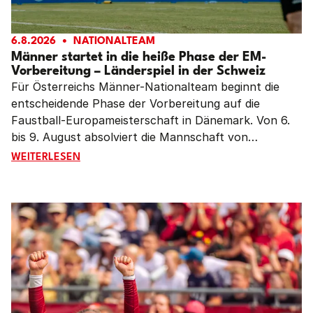
6.8.2026
NATIONALTEAM
Männer startet in die heiße Phase der EM-
Vorbereitung – Länderspiel in der Schweiz
Für Österreichs Männer-Nationalteam beginnt die
entscheidende Phase der Vorbereitung auf die
Faustball-Europameisterschaft in Dänemark. Von 6.
bis 9. August absolviert die Mannschaft von
Teamchef Siegfried Simon ein intensives
MÄNNER STARTET IN DIE HEISSE PHASE DER EM-VORBE
WEITERLESEN
Trainingslager in Vorarlberg. Höhepunkt ist das
Länderspiel gegen die Schweiz am Freitag, 7. August,
um 18:00 Uhr in Widnau – gleichzeitig der letzte
Härtetest vor dem EM-Auftakt.