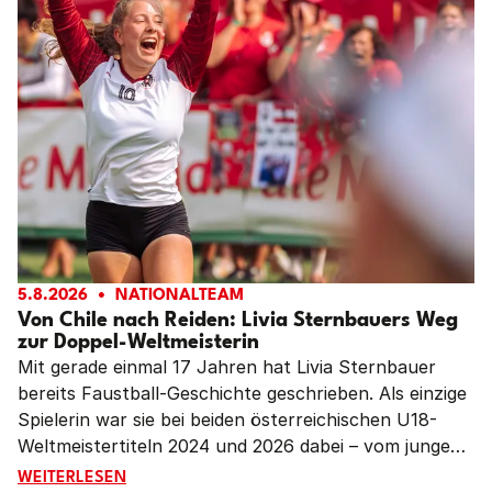
5.8.2026
NATIONALTEAM
Von Chile nach Reiden: Livia Sternbauers Weg
zur Doppel-Weltmeisterin
Mit gerade einmal 17 Jahren hat Livia Sternbauer
bereits Faustball-Geschichte geschrieben. Als einzige
Spielerin war sie bei beiden österreichischen U18-
Weltmeistertiteln 2024 und 2026 dabei – vom jungen
Talent zur Führungsspielerin und zum Gesicht der
VON CHILE NACH REIDEN: LIVIA STERNBAUERS WEG 
WEITERLESEN