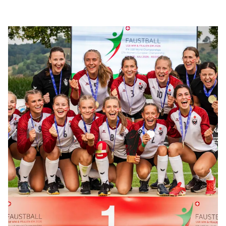
ersten erfolgreichen Titelverteidigung einer
österreichischen Faustball-Nationalmannschaft. Im
Gespräch mit Faustball Austria blickt die Doppel-
Weltmeisterin auf zwei unvergessliche Turniere, ihren
persönlichen Entwicklungsweg und die Menschen
zurück, die sie auf diesem Weg geprägt haben.