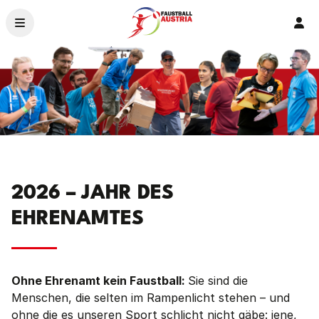
Ver
News
Ligen & Bewerbe
Organisation
Service
Ehrenamt – 2026
Crowdfunding
Landesverbände
2026 – JAHR DES
EHRENAMTES
Ohne Ehrenamt kein Faustball:
Sie sind die
Menschen, die selten im Rampenlicht stehen – und
ohne die es unseren Sport schlicht nicht gäbe: jene,