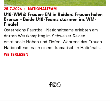
25.7.2026
NATIONALTEAM
U18-WM & Frauen-EM in Reiden: Frauen holen
Bronze – Beide U18-Teams stürmen ins WM-
Finale!
Österreichs Faustball-Nationalteams erlebten am
dritten Wettkampftag im Schweizer Reiden
emotionale Höhen und Tiefen. Während das Frauen-
Nationalteam nach einem dramatischen Halbfinal-
Krimi EM-Bronze holt, sorgen die U18-Auswahlen bei
U18-WM & FRAUEN-EM IN REIDEN: FRAUEN HOLEN BRO
WEITERLESEN
der Weltmeisterschaft für Furore: Sowohl die Frauen
als auch die Männer stürmen mit grandiosen
Leistungen ins morgige WM-Endspiel.