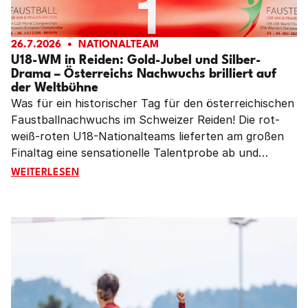
26.7.2026
NATIONALTEAM
U18-WM in Reiden: Gold-Jubel und Silber-
Drama – Österreichs Nachwuchs brilliert auf
der Weltbühne
Was für ein historischer Tag für den österreichischen
Faustballnachwuchs im Schweizer Reiden! Die rot-
weiß-roten U18-Nationalteams lieferten am großen
Finaltag eine sensationelle Talentprobe ab und
untermauerten eindrucksvoll die exzellente
U18-WM IN REIDEN: GOLD-JUBEL UND SILBER-DRAMA 
WEITERLESEN
Nachwuchsarbeit des Verbandes. Während die U18
Frauen in einer Machtdemonstration gegen
Deutschland ihren Weltmeistertitel erfolgreich
verteidigten, mussten sich die U18 Männer nach
einem dramatischen Kampf auf Augenhöhe ebenfalls
gegen Deutschland hauchdünn mit Silber begnügen.
Zusammen mit der gestrigen Bronzemedaille der
Frauen-Nationalmannschaft reist die Delegation von