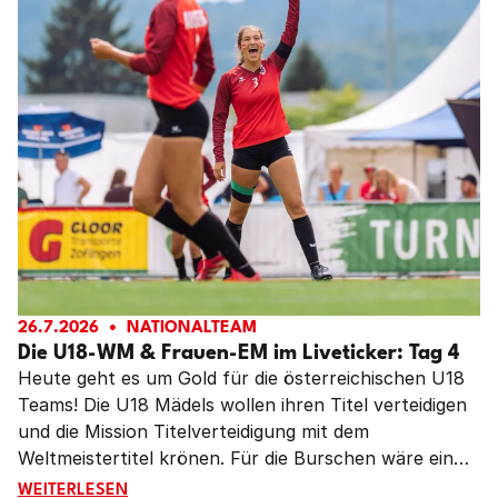
Faustball Austria mit einem kompletten Medaillensatz
im Gepäck nach Hause.
26.7.2026
NATIONALTEAM
Die U18-WM & Frauen-EM im Liveticker: Tag 4
Heute geht es um Gold für die österreichischen U18
Teams! Die U18 Mädels wollen ihren Titel verteidigen
und die Mission Titelverteidigung mit dem
Weltmeistertitel krönen. Für die Burschen wäre ein
Sieg im Finale historisch. Diesen Titel konnte
DIE U18-WM & FRAUEN-EM IM LIVETICKER: TAG 4
LESE
WEITERLESEN